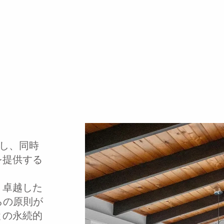
供し、同時
を提供する
、卓越した
らの原則が
との永続的