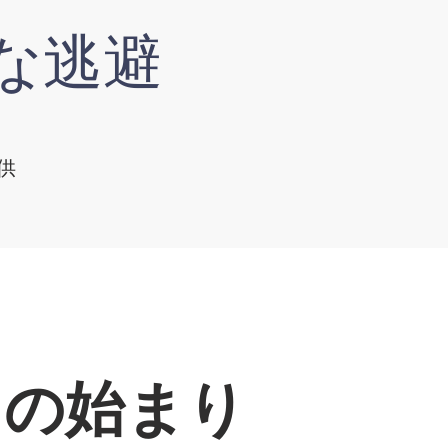
な逃避
供
ちの始まり