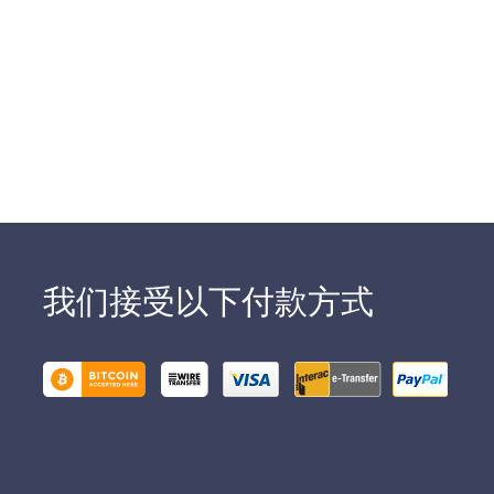
我们接受以下付款方式