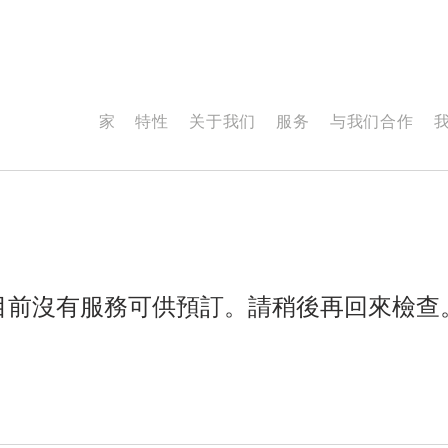
家
特性
关于我们
服务
与我们合作
目前沒有服務可供預訂。請稍後再回來檢查